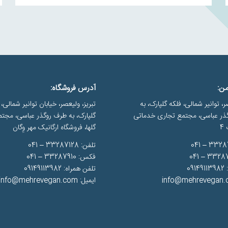
ن:
آدرس فروشگاه:
ر، توانیر شمالی، فلکه گلپارک، به
تبریز، ولیعصر، خیابان توانیر شمالی، 
ذر عباسی، مجتمع تجاری خدماتی
گلپارک، به طرف روگذر عباسی، مجت
4
گلها، فروشگاه ارگانیک مهر وِگان
تلفن: 33287128 – 041
فکس: 33287910 – 041
09
تلفن همراه: 09149113982
ایمیل: info@mehrevegan.com