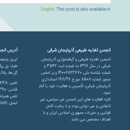
English
This post is also available in:
انجمن تغذیه طبیعی آذربایجان شرقی
آدرس انجم
انجمن تغذیه طبیعی و گیاهخواری آذربایجان
تبریز، ولیعص
شرقی در سال 1396 به شماره ثبت 3542 و
طرف پل روگ
شماره شناسه ملی 14006822770 و بر اساس
گل ها، پلاک 
مجوز شماره 8508 مورخ 19/1/96 استانداری
تلفن: 33287128 – 041
آذربایجان شرقی، تأسیس و فعالیت خود را آغاز
فکس: 33287910 – 041
نمود.
تلفن همراه: 149113982
کلیه فعالیت های این انجمن غیر سیاسی، غیر
ایمیل: info@mehrevegan.com
انتفاعی و غیر دولتی بوده و با رعایت کامل
قوانین و مقررات جمهوری اسلامی ایران و با
اهداف مشخص می باشد.