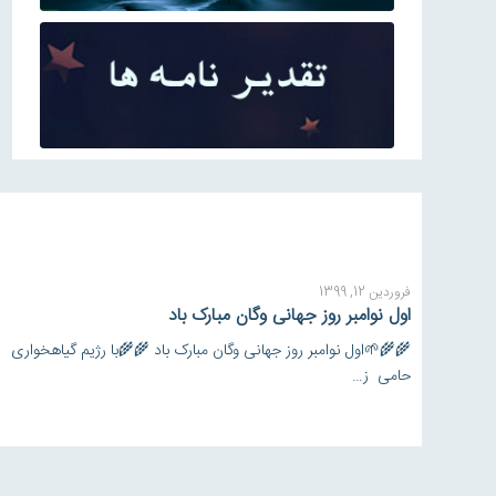
فروردین 12, 1399
اول نوامبر روز جهانی وگان مبارک باد
🌾🌾🌱اول نوامبر روز جهانی وگان مبارک باد 🌾🌾با رژيم گياهخوارى
حامى ز…