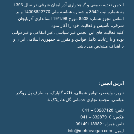
انجمن تغذیه طبیعی و گیاهخواری آذربایجان شرقی در سال 1396
به شماره ثبت 3542 و شماره شناسه ملی 14006822770 و بر
اساس مجوز شماره 8508 مورخ 19/1/96 استانداری آذربایجان
شرقی، تأسیس و فعالیت خود را آغاز نمود.
کلیه فعالیت های این انجمن غیر سیاسی، غیر انتفاعی و غیر دولتی
بوده و با رعایت کامل قوانین و مقررات جمهوری اسلامی ایران و
با اهداف مشخص می باشد.
آدرس انجمن:
تبریز، ولیعصر، توانیر شمالی، فلکه گلپارک، به طرف پل روگذر
عباسی، مجتمع تجاری خدماتی گل ها، پلاک 4
تلفن: 33287128 – 041
فکس: 33287910 – 041
تلفن همراه: 09149113982
ایمیل: info@mehrevegan.com