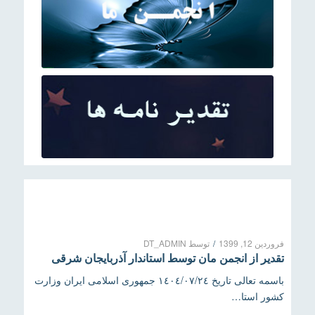
فروردین 12, 1399
/
توسط
DT_ADMIN
تقدیر از انجمن مان توسط استاندار آذربایجان شرقی
باسمه تعالى تاريخ ١٤٠٤/٠٧/٢٤ جمهوری اسلامی ایران وزارت
کشور استا…