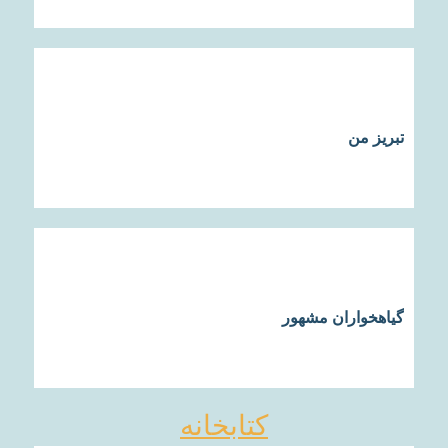
تبریز من
گیاهخواران مشهور
کتابخانه